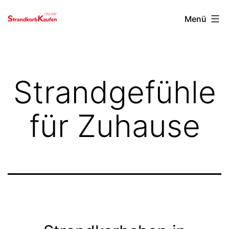
Menü
Zum
strandkorbkaufen.online
Inhalt
springen
Strandgefühle
für Zuhause