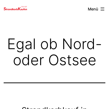
Menü
Zum
strandkorbkaufen.online
Inhalt
springen
Egal ob Nord-
oder Ostsee